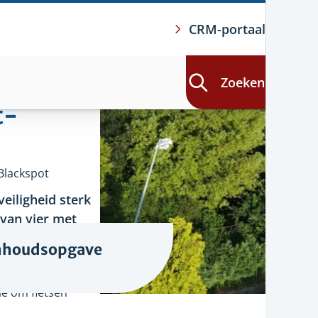
CRM-portaal
Zoeken
t-
Blackspot
eiligheid sterk
rvan vier met
plaats (VOP),
nhoudsopgave
leidden.
akel in het
ie om fietsen