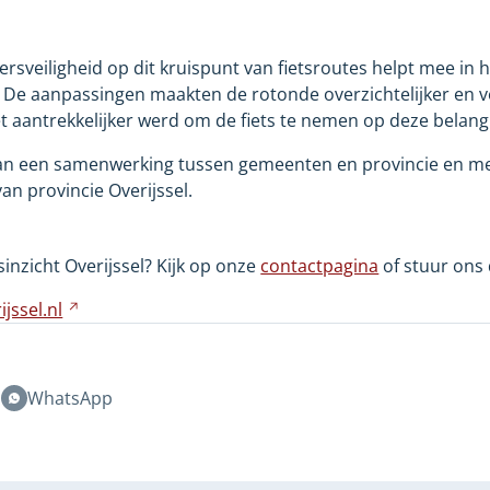
rsveiligheid op dit kruispunt van fietsroutes helpt mee in 
. De aanpassingen maakten de rotonde overzichtelijker en ve
 aantrekkelijker werd om de fiets te nemen op deze belangr
t van een samenwerking tussen gemeenten en provincie en m
n provincie Overijssel.
inzicht Overijssel? Kijk op onze
contactpagina
of stuur ons 
jssel.nl
Verwijst
naar
een
andere
n
WhatsApp
website