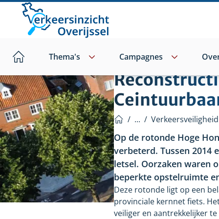
Direct
naar
hoofdinhoud
Thema's
Campagnes
Over
Home
Reconstruct
Ceintuurbaa
/
...
/
Verkeersveiligheid
Home
Op de rotonde Hoge Hond
verbeterd. Tussen 2014 e
letsel. Oorzaken waren 
beperkte opstelruimte en
Deze rotonde ligt op een bel
provinciale kernnet fiets. He
veiliger en aantrekkelijker t