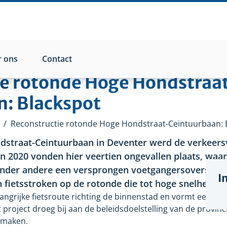
 ons
Contact
ie rotonde Hoge Hondstraa
n: Blackspot
/
Reconstructie rotonde Hoge Hondstraat-Ceintuurbaan: 
straat-Ceintuurbaan in Deventer werd de verkeersv
n 2020 vonden hier veertien ongevallen plaats, waa
onder andere een versprongen voetgangersoversteek
I
 fietsstroken op de rotonde die tot hoge snelheden 
angrijke fietsroute richting de binnenstad en vormt een sch
t project droeg bij aan de beleidsdoelstelling van de provinc
e maken.