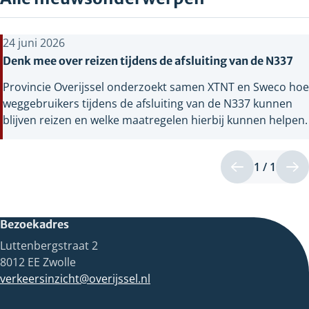
24 juni 2026
Denk mee over reizen tijdens de afsluiting van de N337
Provincie Overijssel onderzoekt samen XTNT en Sweco hoe
weggebruikers tijdens de afsluiting van de N337 kunnen
blijven reizen en welke maatregelen hierbij kunnen helpen.
1 / 1
Pagin
Vorige
Vo
1
pagina
pa
van
1
Bezoekadres
Luttenbergstraat 2
8012 EE Zwolle
verkeersinzicht@overijssel.nl