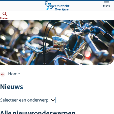
Direct
Menu
naar
Openen
hoofdinhoud
Zoeken
Home
Nieuws
Selecteer een onderwerp
Alle nieuwsonderwerpen