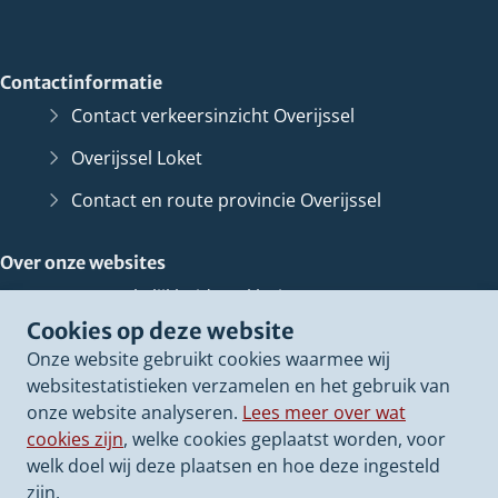
Contactinformatie
Contact verkeersinzicht Overijssel
Overijssel Loket
Contact en route provincie Overijssel
Over onze websites
Toegankelijkheidsverklaring
Cookies op deze website
Bescherming persoonsgegevens
Onze website gebruikt cookies waarmee wij
Informatiebeveiliging
websitestatistieken verzamelen en het gebruik van
onze website analyseren.
Lees meer over wat
Cookies op onze websites
cookies zijn
, welke cookies geplaatst worden, voor
Archief van deze
website
(Verwijst
welk doel wij deze plaatsen en hoe deze ingesteld
naar
zijn.