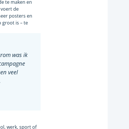
rde te maken en
 voert de
eer posters en
groot is – te
arom was ik
e campagne
ken veel
.
l, werk, sport of