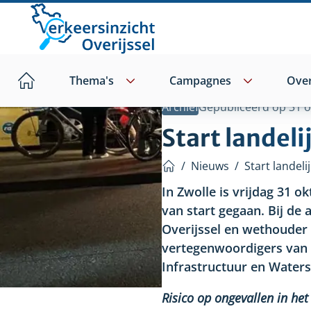
Direct
naar
hoofdinhoud
Thema's
Campagnes
Over
Home
Archief
Gepubliceerd op
31 
Start landel
/
Nieuws
/
Start landel
Home
In Zwolle is vrijdag 31 o
van start gegaan. Bij d
Overijssel en wethouder
vertegenwoordigers van d
Infrastructuur en Waters
Risico op ongevallen in he