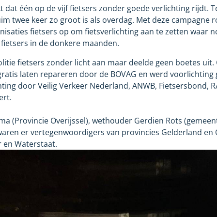
 dat één op de vijf fietsers zonder goede verlichting rijdt. Te
uim twee keer zo groot is als overdag. Met deze campagne
nisaties fietsers op om fietsverlichting aan te zetten waar 
e fietsers in de donkere maanden.
olitie fietsers zonder licht aan maar deelde geen boetes uit
g gratis laten repareren door de BOVAG en werd voorlichting
hting door Veilig Verkeer Nederland, ANWB, Fietsersbond, R
ert.
a (Provincie Overijssel), wethouder Gerdien Rots (gemeen
 waren er vertegenwoordigers van provincies Gelderland en O
r en Waterstaat.