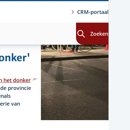
CRM-portaal
Zoeken
donker'
n het
donker
Verwijst
’
de provincie
naar
enals
een
erie van
andere
website