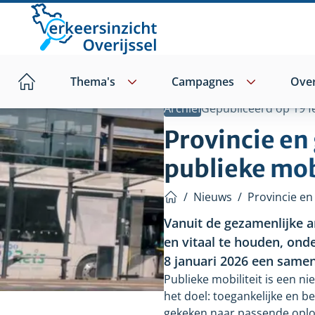
Direct
naar
hoofdinhoud
Thema's
Campagnes
Over
Home
Archief
Gepubliceerd op
19 f
Provincie e
publieke mob
/
Nieuws
/
Provincie en
Home
Vanuit de gezamenlijke 
en vitaal te houden, on
8
januari
2026 een samen
Publieke mobiliteit is een n
het doel: toegankelijke en 
gekeken naar passende oplos