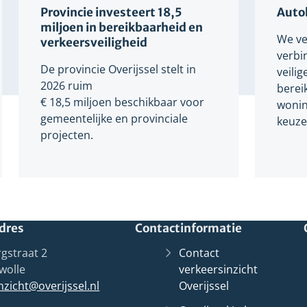
Provincie investeert 18,5
Auto
miljoen in bereikbaarheid en
We ve
verkeersveiligheid
verbi
De provincie Overijssel stelt in
veili
2026 ruim
berei
€ 18,5 miljoen beschikbaar voor
wonin
gemeentelijke en provinciale
keuze
projecten.
dres
Contactinformatie
gstraat 2
Contact
wolle
verkeersinzicht
nzicht@overijssel.nl
Overijssel