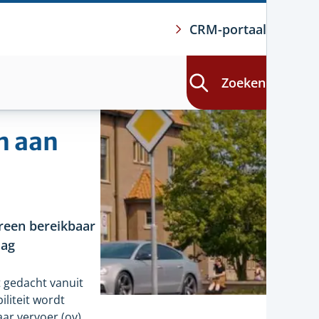
CRM-portaal
Zoeken
n aan
reen bereikbaar
dag
t gedacht vanuit
liteit wordt
ar vervoer (ov).