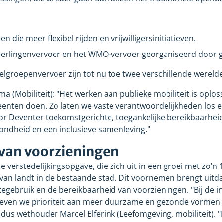
n die meer flexibel rijden en vrijwilligersinitiatieven.
eerlingenvervoer en het WMO-vervoer georganiseerd door 
lgroepenvervoer zijn tot nu toe twee verschillende wereld
(Mobiliteit): "Het werken aan publieke mobiliteit is oploss
nten doen. Zo laten we vaste verantwoordelijkheden los
or Deventer toekomstgerichte, toegankelijke bereikbaarheid
ondheid en een inclusieve samenleving."
van voorzieningen
e verstedelijkingsopgave, die zich uit in een groei met zo’
ervan landt in de bestaande stad. Dit voornemen brengt uitd
egebruik en de bereikbaarheid van voorzieningen. "Bij de in
even we prioriteit aan meer duurzame en gezonde vormen v
 aldus wethouder Marcel Elferink (Leefomgeving, mobiliteit).