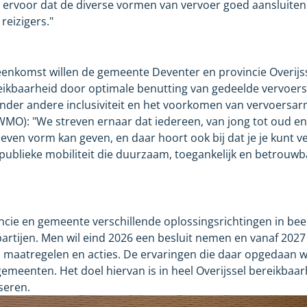
gt ervoor dat de diverse vormen van vervoer goed aansluiten
reizigers."
nkomst willen de gemeente Deventer en provincie Overijs
ikbaarheid door optimale benutting van gedeelde vervoer
onder andere inclusiviteit en het voorkomen van vervoersa
O): "We streven ernaar dat iedereen, van jong tot oud en 
leven vorm kan geven, en daar hoort ook bij dat je je kunt v
 publieke mobiliteit die duurzaam, toegankelijk en betrouwba
cie en gemeente verschillende oplossingsrichtingen in beel
partijen. Men wil eind 2026 een besluit nemen en vanaf 2027
an maatregelen en acties. De ervaringen die daar opgedaan
emeenten. Het doel hiervan is in heel Overijssel bereikbaar
seren.