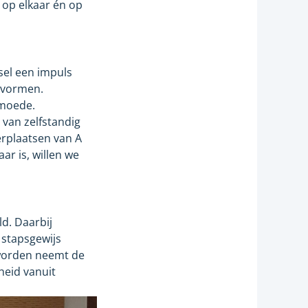
 op elkaar én op
sel een impuls
svormen.
rmoede.
van zelfstandig
erplaatsen van A
ar is, willen we
d. Daarbij
 stapsgewijs
 worden neemt de
heid vanuit