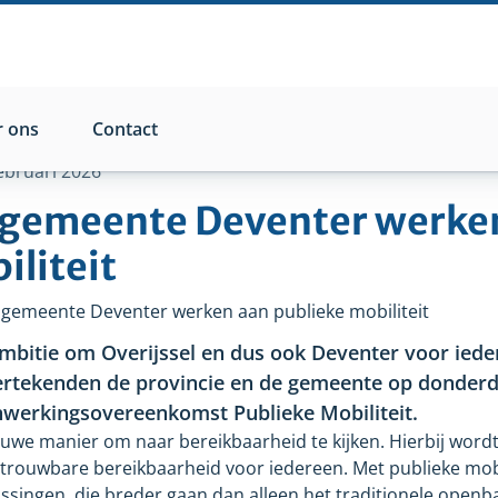
 ons
Contact
ebruari 2026
n gemeente Deventer werke
iliteit
 gemeente Deventer werken aan publieke mobiliteit
ambitie om Overijssel en dus ook Deventer voor iede
dertekenden de provincie en de gemeente op donder
werkingsovereenkomst Publieke Mobiliteit.
ieuwe manier om naar bereikbaarheid te kijken. Hierbij word
betrouwbare bereikbaarheid voor iedereen. Met publieke mobi
singen, die breder gaan dan alleen het traditionele openba